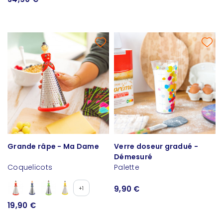
Grande râpe - Ma Dame
Verre doseur gradué -
Démesuré
Coquelicots
Palette
9,90 €
+1
19,90 €