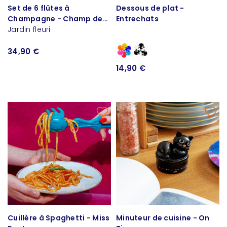
Set de 6 flûtes à
Dessous de plat -
Champagne - Champ de
Entrechats
fleurs
Jardin fleuri
34,90 €
14,90 €
Cuillère à Spaghetti - Miss
Minuteur de cuisine - On