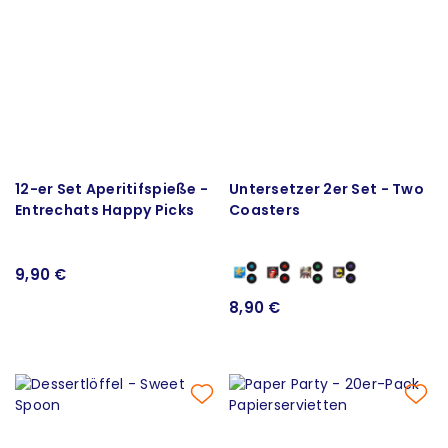
12-er Set Aperitifspieße -
Untersetzer 2er Set - Two
Entrechats Happy Picks
Coasters
9,90 €
8,90 €