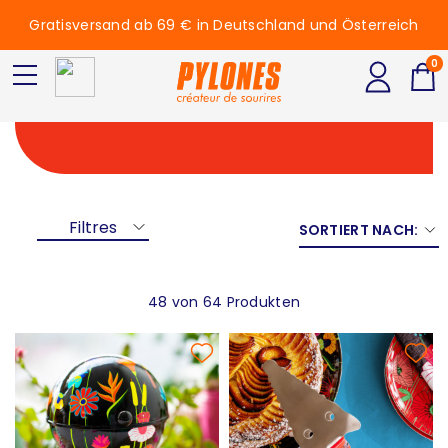
Gratisversand ab 69 € in Deutschland und Österreich
0
Weihnachtstischdekora
Filtres
SORTIERT NACH:
48 von 64 Produkten