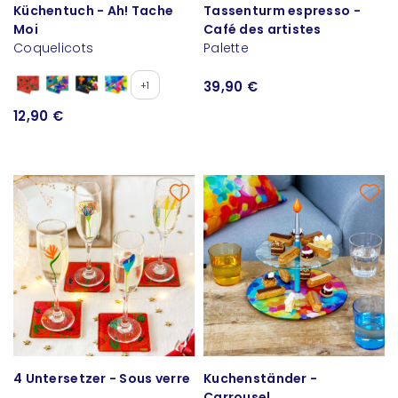
Küchentuch - Ah! Tache
Tassenturm espresso -
Moi
Café des artistes
Coquelicots
Palette
39,90 €
+1
12,90 €
4 Untersetzer - Sous verre
Kuchenständer -
Carrousel