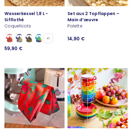
Wasserkessel 1,8 L -
Set aus 2 Topflappen –
Sifflothé
Main d’œuvre
Coquelicots
Palette
14,90 €
+1
59,90 €