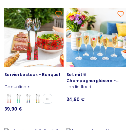
Servierbesteck - Banquet
Set mit 6
Champagnergläsern -
Coquelicots
Champ de fleurs
Jardin fleuri
34,90 €
+6
39,90 €