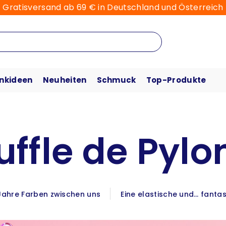
Gratisversand ab 69 € in Deutschland und Österreich
nkideen
Neuheiten
Schmuck
Top-Produkte
uffle de Pylo
Jahre Farben zwischen uns
Eine elastische und… fanta