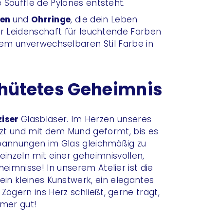
e Souffle de Pylones entsteht.
ten
und
Ohrringe
, die dein Leben
er Leidenschaft für leuchtende Farben
inem unverwechselbaren Stil Farbe in
hütetes Geheimnis
ziser
Glasbläser. Im Herzen unseres
tzt und mit dem Mund geformt, bis es
Spannungen im Glas gleichmäßig zu
einzeln mit einer geheimnisvollen,
eimnisse! In unserem Atelier ist die
ein kleines Kunstwerk, ein elegantes
Zögern ins Herz schließt, gerne trägt,
mmer gut!