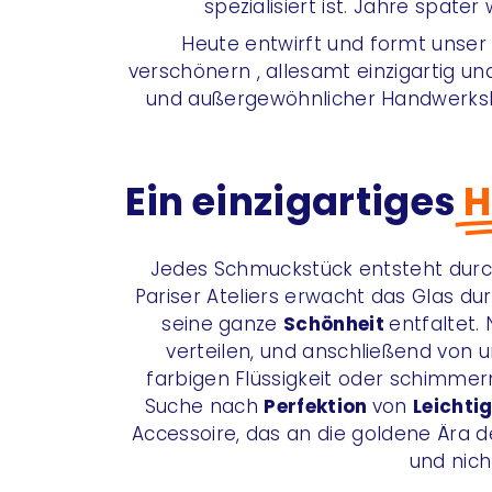
spezialisiert ist. Jahre spät
Heute entwirft und formt unser P
verschönern , allesamt einzigartig und
und außergewöhnlicher Handwerks
Ein einzigartiges
H
Jedes Schmuckstück entsteht durch
Pariser Ateliers erwacht das Glas d
seine ganze
Schönheit
entfaltet.
verteilen, und anschließend von u
farbigen Flüssigkeit oder schimmern
Suche nach
Perfektion
von
Leichti
Accessoire, das an die goldene Ära de
und nich