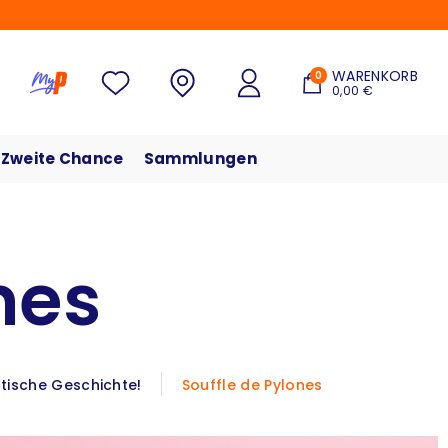
WARENKORB
0
0,00 €
Zweite Chance
Sammlungen
nes
stische Geschichte!
Souffle de Pylones