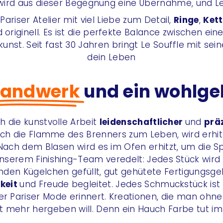
er wird aus dieser Begegnung eine Übernahme, und L
ariser Atelier mit viel Liebe zum Detail,
Ringe
,
Ket
 originell.
Es ist die perfekte Balance zwischen ein
kunst.
Seit fast 30 Jahren bringt Le Souffle mit se
dein Leben
andwerk
und ein wohlge
 die kunstvolle Arbeit
leidenschaftlicher
und
prä
urch die Flamme des Brenners zum Leben, wird erhi
 Nach dem Blasen wird es im Ofen erhitzt, um die 
nserem Finishing-Team veredelt: Jedes Stück wird 
den Kügelchen gefüllt, gut gehütete Fertigungsgeh
gkeit
und Freude begleitet. Jedes Schmuckstück ist 
r Pariser Mode erinnert. Kreationen, die man ohne 
t mehr hergeben will. Denn ein Hauch Farbe tut i