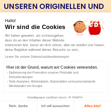
UNSEREN ORIGINELLEN UND
BUNTEN RINGEN
Hallo!
Originelle Ringe, von unseren Handwerkern in unserer
Wir sind die Cookies
Glasbläserei in Frankreich entworfen und gefertigt. Ein
echtes Schmuckstück aus geblasenem Glas, das
Wir haben gewartet, um sicherzugehen,
hervorsticht. Unerwartete Farben und Materialien für
dass du an den Inhalten dieser Website
einen Wow-Effekt bei Ihren Freunden. Entscheiden Sie
interessiert bist, bevor wir dich stören, aber wir würden uns freuen,
deine Begleiter während deines Besuchs zu sein...
sich für einen unserer Ringe mit originellem Design! In
unserer Werkstatt mit einer Technik aus dem
Lesen Sie unsere Datenschutzbestimmungen
französischen Handwerk geblasen, sind unsere
Schmuckstücke in verschiedenen Formen und Farben
Hier ist der Grund, warum wir Cookies verwenden.
erhältlich. Ein kleines rotes Herz, ein gelber Kiesel oder
Optimierung der Promotion unserer Produkte und
sogar eine Kuppel gefüllt mit bunten Perlen oder Perlen
Dienstleistungen
– wie Sie möchten. Und um die Fashionista zu spielen,
Teile Analysen, Werbedaten, Nutzerdaten und personalisierte
Werbedaten mit Google
sammeln Sie sie, um sie mit all Ihren Outfits zu
kombinieren! Und wenn Sie nicht finden, wonach Sie
suchen, können Sie immer einen Ring erstellen und
Einwilligungen zertifiziert durch
personalisieren, der Ihren Stil widerspiegelt. Die Form, die
Nein, danke
Ich will aussuchen
Alles klar!
Farbe oder die Größe: Sie haben die Wahl!