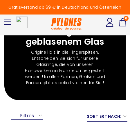
Gratisversand ab 69 € in Deutschland und Österreich
0
Glasringe aus
geblasenem Glas
Originell bis in die Fingerspitzen.
Entscheiden Sie sich für unsere
Glasringe, die von unseren
Handwerkern in Frankreich hergestellt
werden ! In allen Formen, Größen und
Farben gibt es definitiv einen für Sie !
Filtres
SORTIERT NACH: