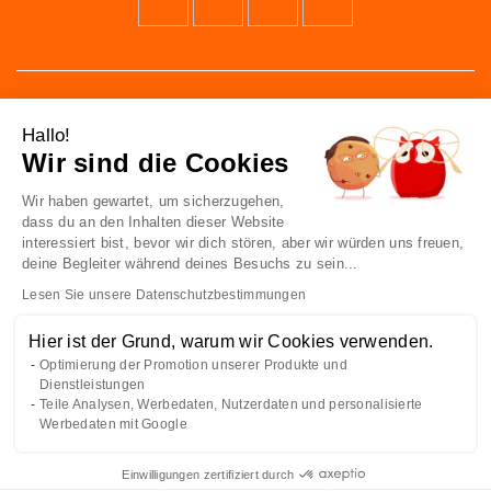
Hallo!
Wir sind die Cookies
Wir haben gewartet, um sicherzugehen,
41 av. de l’agent Sarre
dass du an den Inhalten dieser Website
92700 Colombes
interessiert bist, bevor wir dich stören, aber wir würden uns freuen,
France
deine Begleiter während deines Besuchs zu sein...
Lesen Sie unsere Datenschutzbestimmungen
Kontakt
Hier ist der Grund, warum wir Cookies verwenden.
Optimierung der Promotion unserer Produkte und
KENNE UNS
Dienstleistungen
Teile Analysen, Werbedaten, Nutzerdaten und personalisierte
ZU IHREN DIENSTEN
Werbedaten mit Google
Einwilligungen zertifiziert durch
Deutsch