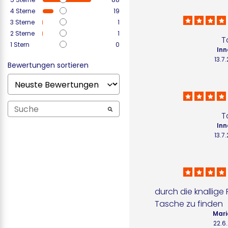
4
Sterne
19
3
Sterne
1
2
Sterne
1
To
1
Stern
0
Inn
13.7
Bewertungen sortieren
To
Inn
13.7
durch die knallige F
Tasche zu finden
Mari
22.6