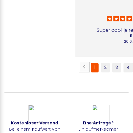
Super cool, je 
B.
20.6
1
2
3
4
Kostenloser Versand
Eine Anfrage?
Bei einem Kaufwert von
Ein aufmerksamer