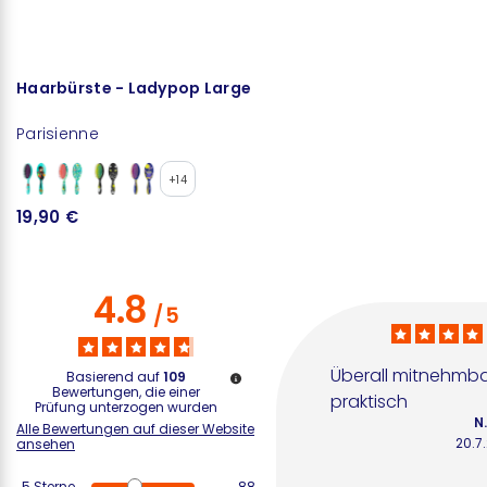
Haarbürste - Ladypop Large
P
Parisienne
P
+14
19,90 €
1
4.8
/
5
Überall mitnehmba
Basierend auf
109
Bewertungen, die einer
praktisch
Prüfung unterzogen wurden
N.
Alle Bewertungen auf dieser Website
20.7
ansehen
5
Sterne
88