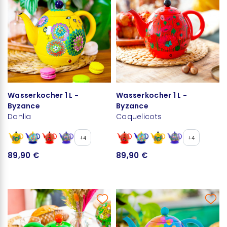
Wasserkocher 1 L -
Wasserkocher 1 L -
Byzance
Byzance
Dahlia
Coquelicots
+4
+4
89,90 €
89,90 €