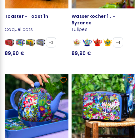
Toaster - Toast'in
Wasserkocher 1 L -
Byzance
Coquelicots
Tulipes
+3
+4
89,90 €
89,90 €