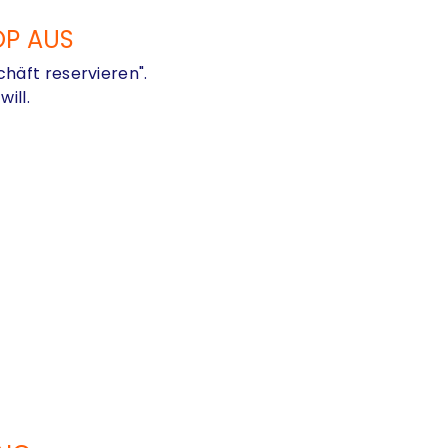
OP AUS
häft reservieren".
ill.