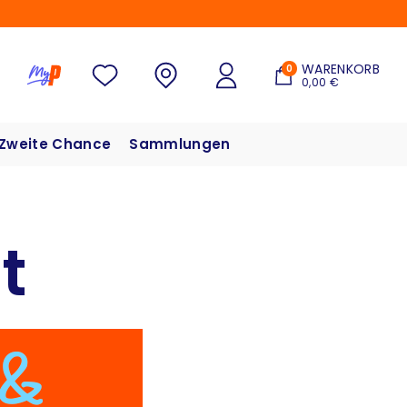
WARENKORB
0
0,00 €
Zweite Chance
Sammlungen
t