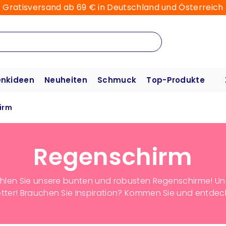
Gratisversand ab 69 € in Deutschland und Österreich
nkideen
Neuheiten
Schmuck
Top-Produkte
irm
Regenschirm
hlen Sie unsere bunten und robusten Regenschirme! Un
tter! Brauchen Sie Inspiration? Kommen Sie und entdec