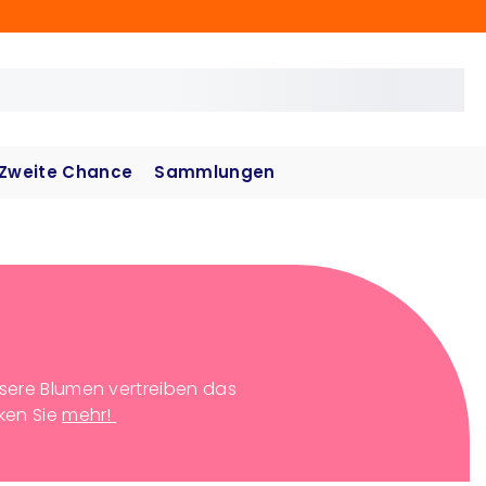
Zweite Chance
Sammlungen
sere Blumen vertreiben das
ken Sie
mehr!