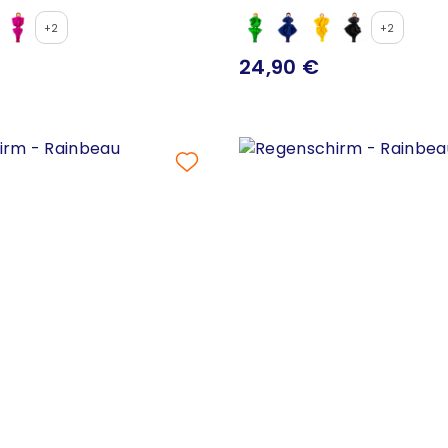
+2
+2
24,90 €