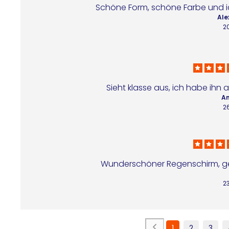
Schöne Form, schöne Farbe und i
Ale
2
Sieht klasse aus, ich habe ihn
An
2
Wunderschöner Regenschirm, gen
2
1
2
3