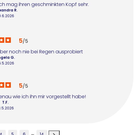
ch mag ihren geschminkten Kopf sehr.
xandra R.
0.6.2026
5
/
5
 aber noch nie bei Regen ausprobiert
gela G.
6.5.2026
5
/
5
au wie ich ihn mir vorgestellt habe!
T.F.
3.5.2026
4
5
6
14