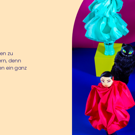
sen zu
ern, denn
en ein ganz