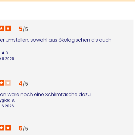
5
/
5
er umstellen, sowohl aus ökologischen als auch 
A.B.
0.6.2026
4
/
5
chön wäre noch eine Schirmtasche dazu
ygida B.
2.6.2026
5
/
5