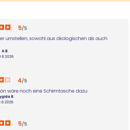
5
/
5
er umstellen, sowohl aus ökologischen als auch 
A.B.
0.6.2026
4
/
5
chön wäre noch eine Schirmtasche dazu
ygida B.
2.6.2026
5
/
5