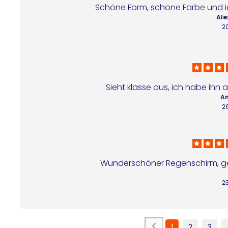
Schöne Form, schöne Farbe und i
Ale
2
Sieht klasse aus, ich habe ihn
An
2
Wunderschöner Regenschirm, gen
2
1
2
3