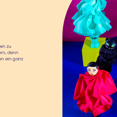
sen zu
ern, denn
en ein ganz