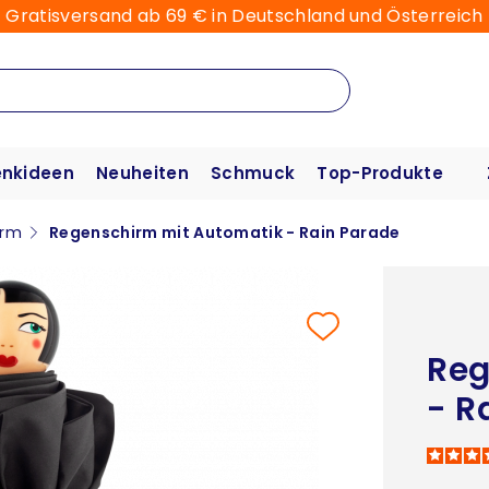
Gratisversand ab 69 € in Deutschland und Österreich
nkideen
Neuheiten
Schmuck
Top-Produkte
irm
Regenschirm mit Automatik - Rain Parade
Reg
- R