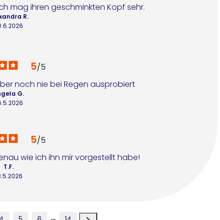
ch mag ihren geschminkten Kopf sehr.
xandra R.
0.6.2026
5
/
5
 aber noch nie bei Regen ausprobiert
gela G.
6.5.2026
5
/
5
au wie ich ihn mir vorgestellt habe!
T.F.
3.5.2026
4
5
6
14