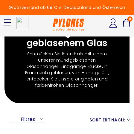
Gratisversand ab 69 € in Deutschland und Österreich
0
Anhänger aus
geblasenem Glas
Schmücken Sie Ihren Hals mit einem
unserer mundgeblasenen
Glasanhänger! Einzigartige Stücke, in
Frankreich geblasen, von Hand gefüllt,
entdecken Sie unsere originellen und
farbenfrohen Glasanhänger.
Filtres
SORTIERT NACH: