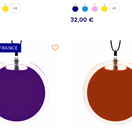
+8
+8
32,00 €
 FRANCE