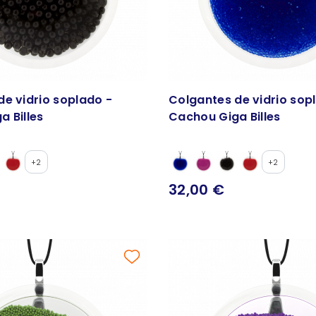
de vidrio soplado -
Colgantes de vidrio sop
a Billes
Cachou Giga Billes
+2
+2
32,00 €