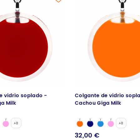
e vidrio soplado -
Colgante de vidrio sopl
a Milk
Cachou Giga Milk
+8
+8
32,00 €