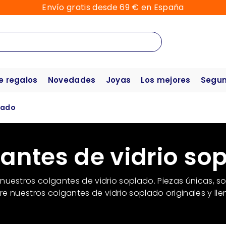
Envío gratis desde 69 € en España
e regalos
Novedades
Joyas
Los mejores
Segun
lado
antes de vidrio so
 nuestros colgantes de vidrio soplado. Piezas únicas, so
 nuestros colgantes de vidrio soplado originales y lle