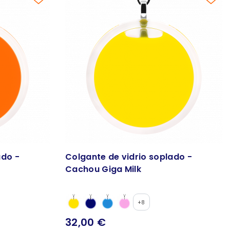
ado -
Colgante de vidrio soplado -
Cachou Giga Milk
+8
32,00 €