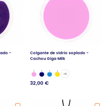
lado -
Colgante de vidrio soplado -
Cachou Giga Milk
+8
32,00 €