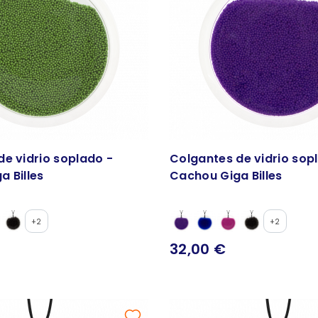
de vidrio soplado -
Colgantes de vidrio sop
a Billes
Cachou Giga Billes
+2
+2
32,00 €