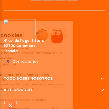
¡Hola!
Somos las cookies
41 av. de l’agent Sarre
Esperamos a asegurarnos de que
92700 Colombes
estuvieras interesado en el contenido de
Francia
este sitio web antes de molestarte, pero nos encantaría ser tus
compañeros durante tu visita...
Contáctenos
Lee nuestra política de privacidad
Aquí te explicamos por qué usamos cookies.
TODO SOBRE NOSOTROS
Optimizar la promoción de nuestros productos y servicios
Compartir datos de analítica, publicidad, datos de usuario y datos
A TU SERVICIO
de personalización de anuncios con Google
Consentimientos certificados por
Español
No, gracias
Déjame elegir
¡Vale!