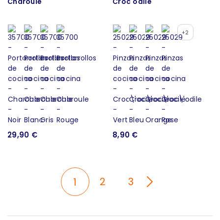
Charoule
Croc'odile
+2
29,90 €
8,90 €
2
3
1