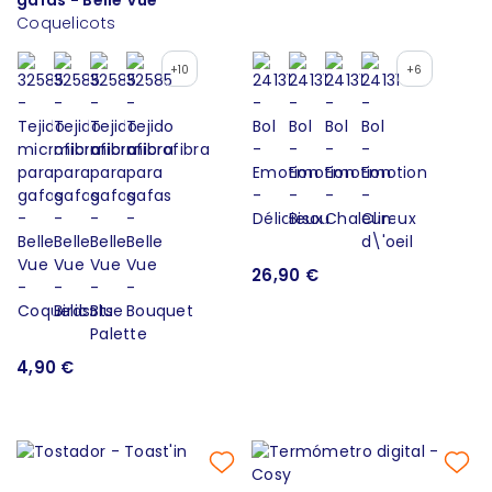
Coquelicots
+10
+6
26,90 €
4,90 €