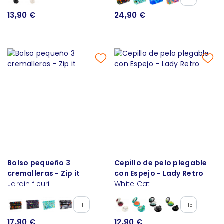
13,90 €
24,90 €
Bolso pequeño 3
Cepillo de pelo plegable
cremalleras - Zip it
con Espejo - Lady Retro
Jardin fleuri
White Cat
+11
+15
17,90 €
12,90 €