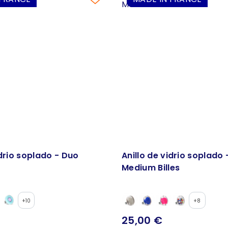
idrio soplado - Duo
Anillo de vidrio soplado
Medium Billes
+10
+8
25,00 €