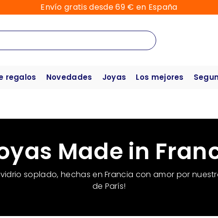
Envío gratis desde 69 € en España
e regalos
Novedades
Joyas
Los mejores
Segun
oyas Made in Fran
vidrio soplado, hechas en Francia con amor por nuestr
de París!