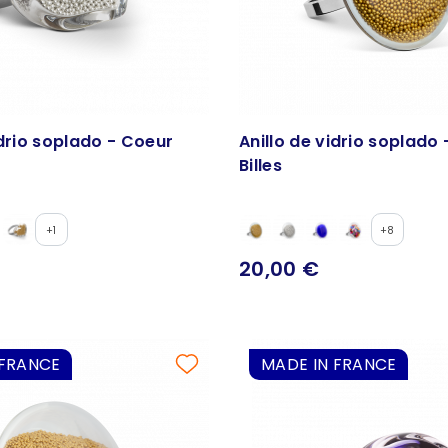
idrio soplado - Coeur
Anillo de vidrio soplado 
Billes
+1
+8
20,00 €
 FRANCE
MADE IN FRANCE