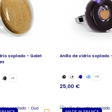
idrio soplado - Galet
Anillo de vidrio soplado 
es
+10
+6
25,00 €
 FRANCE
MADE IN FRANCE