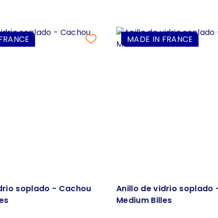
 FRANCE
MADE IN FRANCE
idrio soplado - Cachou
Anillo de vidrio soplado
es
Medium Billes