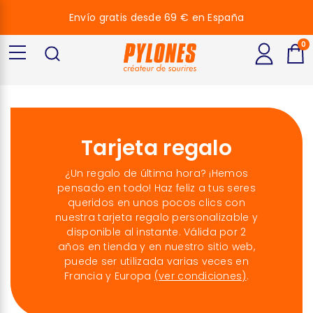
Envío gratis desde 69 € en España
0
Tarjeta regalo
¿Un regalo de última hora? ¡Hemos
pensado en todo! Haz feliz a tus seres
queridos en unos pocos clics con
nuestra tarjeta regalo personalizable y
disponible al instante. Válida por 2
años en tienda y en nuestro sitio web,
puede ser utilizada varias veces en
Francia y Europa
(ver condiciones)
.