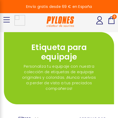
Envío gratis desde 69 € en España
0
Etiqueta para
equipaje
Personaliza tu equipaje con nuestra
colección de etiquetas de equipaje
originales y coloridas. ¡Nunca vuelvas
a perder de vista a tus preciados
compañeros!