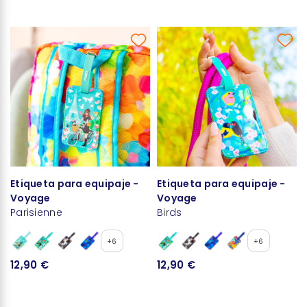
Etiqueta para equipaje -
Etiqueta para equipaje -
Voyage
Voyage
Parisienne
Birds
+6
+6
12,90 €
12,90 €