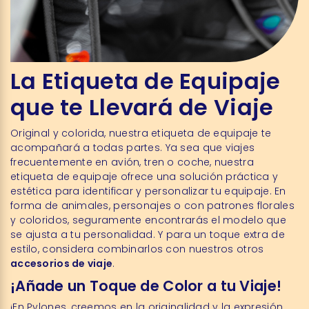
La Etiqueta de Equipaje
que te Llevará de Viaje
Original y colorida, nuestra etiqueta de equipaje te
acompañará a todas partes. Ya sea que viajes
frecuentemente en avión, tren o coche, nuestra
etiqueta de equipaje ofrece una solución práctica y
estética para identificar y personalizar tu equipaje. En
forma de animales, personajes o con patrones florales
y coloridos, seguramente encontrarás el modelo que
se ajusta a tu personalidad. Y para un toque extra de
estilo, considera combinarlos con nuestros otros
accesorios de viaje
.
¡Añade un Toque de Color a tu Viaje!
¡En Pylones, creemos en la originalidad y la expresión