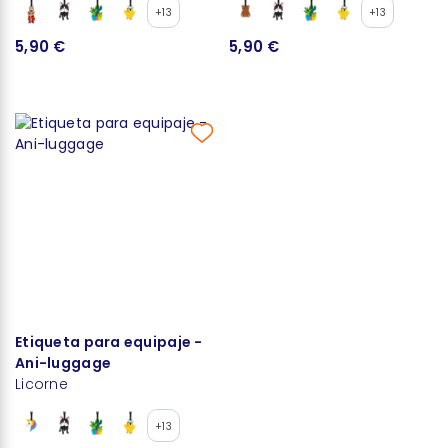
+13
+13
5,90 €
5,90 €
Etiqueta para equipaje -
Ani-luggage
Licorne
+13