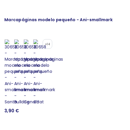
Marcapáginas modelo pequeño - Ani-smallmark
Ll
+14
3
3,90 €