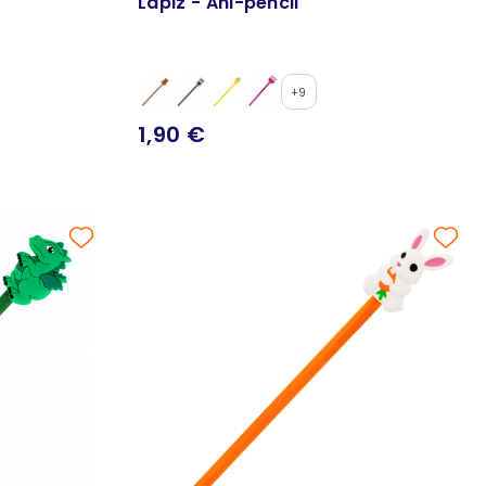
Lápiz - Ani-pencil
+9
1,90 €