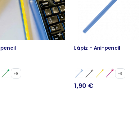
-pencil
Lápiz - Ani-pencil
+9
+9
1,90 €