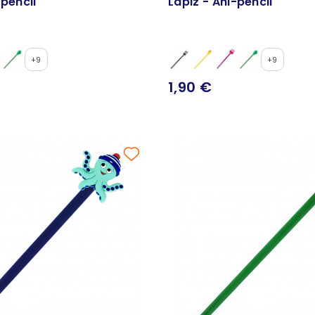
-pencil
Lápiz - Ani-pencil
+9
+9
1,90 €