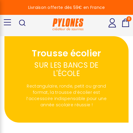
Livraison offerte dès 59€ en France
0
Trousse écolier
SUR LES BANCS DE
L'ÉCOLE
Rectangulaire, ronde, petit ou grand
format, la trousse d’écolier est
l’accessoire indispensable pour une
année scolaire réussie !