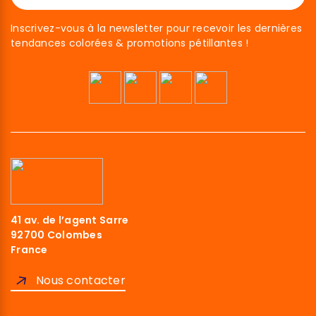
Inscrivez-vous à la newsletter pour recevoir les dernières
tendances colorées & promotions pétillantes !
41 av. de l’agent Sarre
92700 Colombes
'est nous...
France
Cookies !
Nous contacter
endu d'être sûrs que le contenu de ce site vous intéresse
 vous déranger, mais on aimerait bien vous accompagner
otre visite...