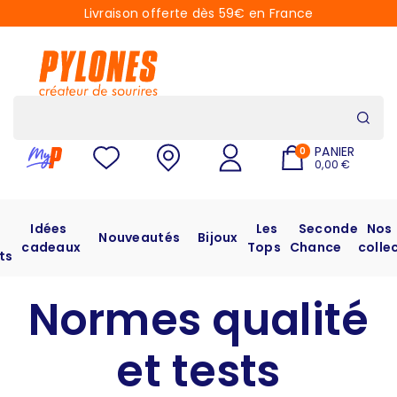
Livraison offerte dès 59€ en France
PANIER
0
0,00 €
Idées
Les
Seconde
Nos
Nouveautés
Bijoux
cadeaux
Tops
Chance
colle
ts
Normes qualité
et tests