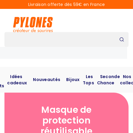
Livraison offerte dès 59€ en France
Idées
Les
Seconde
Nos
Nouveautés
Bijoux
cadeaux
Tops
Chance
colle
ts
Masque de
protection
réutilisable