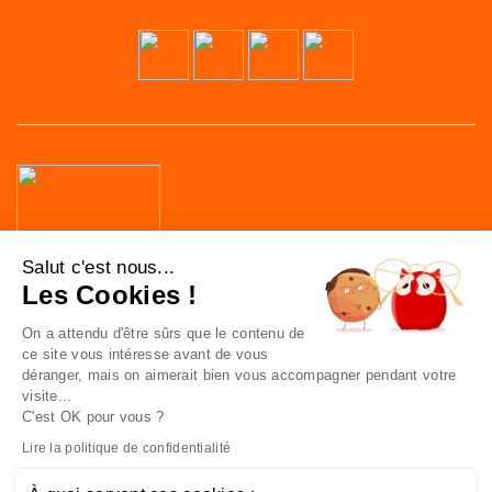
41 av. de l’agent Sarre
Salut c'est nous...
92700 Colombes
Les Cookies !
France
On a attendu d'être sûrs que le contenu de
Nous contacter
ce site vous intéresse avant de vous
déranger, mais on aimerait bien vous accompagner pendant votre
visite...
C'est OK pour vous ?
NOUS CONNAÎTRE
Lire la politique de confidentialité
NOUS REJOINDRE