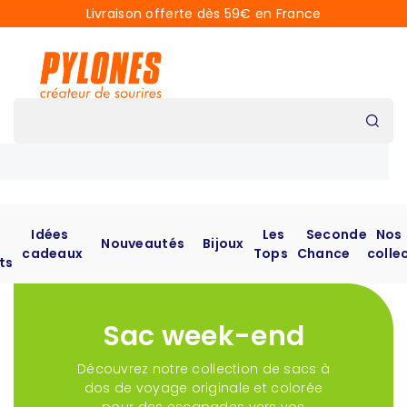
Livraison offerte dès 59€ en France
Idées
Les
Seconde
Nos
Nouveautés
Bijoux
cadeaux
Tops
Chance
colle
ts
Sac week-end
Découvrez notre collection de sacs à
dos de voyage originale et colorée