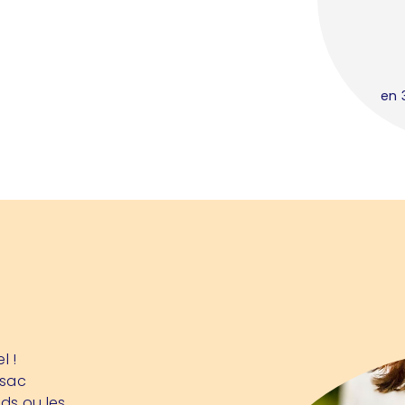
en 
l !
 sac
ds ou les