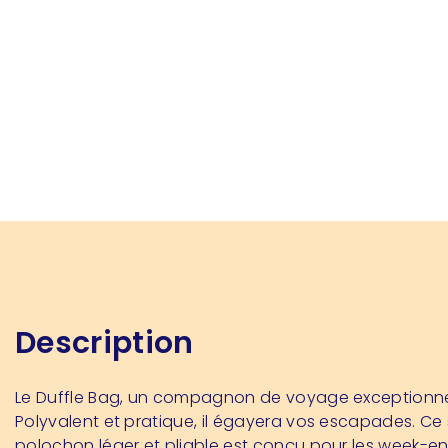
Description
Le Duffle Bag, un compagnon de voyage exceptionne
Polyvalent et pratique, il égayera vos escapades. Ce
polochon léger et pliable est conçu pour les week-en