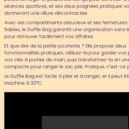
séances sportives, et ses deux poignées pratiques v
donneront une allure décontractée.
Avec ses compartiments astucieux et ses fermetures à
fiables, le Duffle Bag garantit une organisation sans é
pour retrouver facilement vos affaires.
Et que dire de la petite pochette ? Elle propose deux
fonctionnalités pratiques. Utilisez-la pour garder vos 
vos clés à portée de main, puis transformez-la en u
compacte pour ranger le sac plié. Pratique, n'est-ce 
Le Duffle Bag est facile à plier et à ranger, et il peut ê
machine à 30°C.