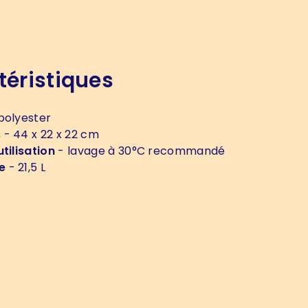
téristiques
polyester
s
- 44 x 22 x 22 cm
tilisation
- lavage à 30°C recommandé
e
- 21,5 L