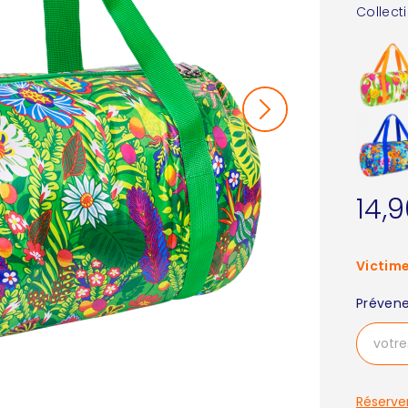
Collect
14,
Victime
Prévene
Réserve