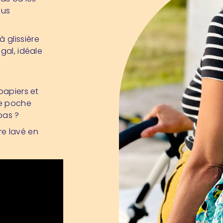
ous
 glissière
gal, idéale
papiers et
ne poche
pas ?
tre lavé en