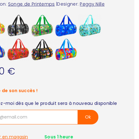
ion:
Songe de Printemps
|
Designer:
Peggy Nille
90 €
 de son succès !
z-moi dès que le produit sera à nouveau disponible
Ok
r en magasin
Sous 1 heure