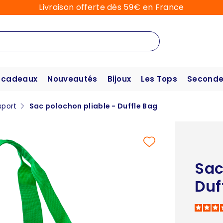
Livraison offerte dès 59€ en France
 cadeaux
Nouveautés
Bijoux
Les Tops
Seconde
sport
Sac polochon pliable - Duffle Bag
Sac
Duf