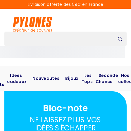
Livraison offerte dès 59€ en France
Idées
Les
Seconde
Nos
Nouveautés
Bijoux
cadeaux
Tops
Chance
colle
ts
Bloc-note
NE LAISSEZ PLUS VOS
IDÉES S'ÉCHAPPER