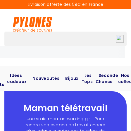
Livraison offerte dès 59€ en France
Idées
Les
Seconde
Nos
Nouveautés
Bijoux
cadeaux
Tops
Chance
colle
ts
Maman télétravail
Une vraie maman working girl ! Pour
rendre son espace de travail encore