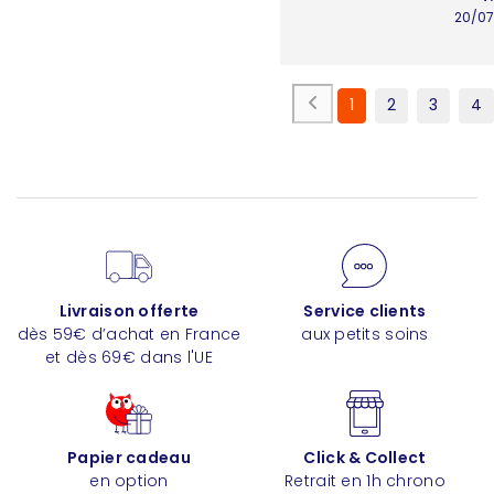
20/07
1
2
3
4
Livraison offerte
Service clients
dès 59€ d’achat en France
aux petits soins
et dès 69€ dans l'UE
Papier cadeau
Click & Collect
en option
Retrait en 1h chrono