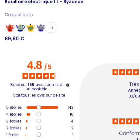
Bouilloire électrique 1 L - Byzance
T
Coquelicots
C
+4
89,90 €
6
4.8
/
5
Très 
Basé sur
165
avis soumis à
un contrôle
Anneg
Voir tous les avis sur ce site
03/08
5
étoiles
142
4
étoiles
16
3
étoiles
4
2
étoiles
2
Conform
1
étoile
1
T.