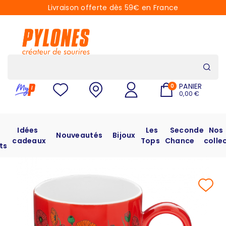
Livraison offerte dès 59€ en France
PANIER
0
0,00 €
Idées
Les
Seconde
Nos
Nouveautés
Bijoux
cadeaux
Tops
Chance
colle
ts