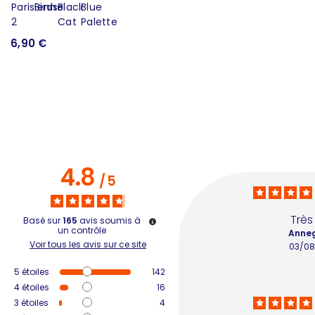
6,90 €
8
4.8
/
5
Très 
Basé sur
165
avis soumis à
un contrôle
Anneg
Voir tous les avis sur ce site
03/08
5
étoiles
142
4
étoiles
16
3
étoiles
4