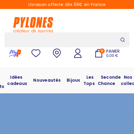
Livraison offerte dès 59€ en France
PANIER
0
0,00 €
Idées
Les
Seconde
Nos
Nouveautés
Bijoux
cadeaux
Tops
Chance
colle
ts