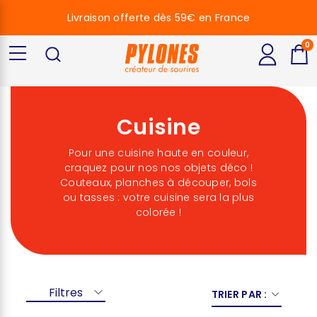
Livraison offerte dès 59€ en France
0
Cuisine
Pour une cuisine haute en couleur,
craquez pour nos nos objets déco !
Couteaux, planches à découper, bols
ou tasses : votre cuisine sera la plus
colorée !
Filtres
TRIER PAR :