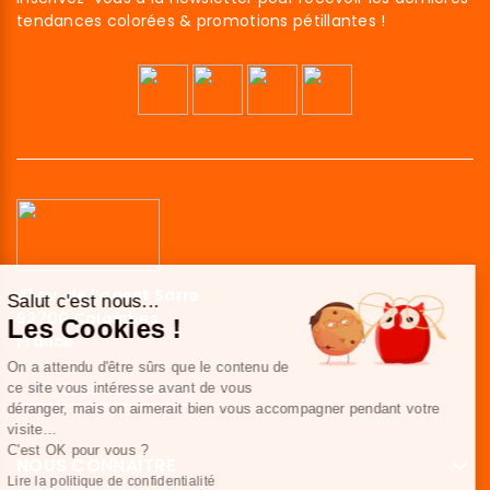
tendances colorées & promotions pétillantes !
41 av. de l’agent Sarre
Salut c'est nous...
92700 Colombes
Les Cookies !
France
On a attendu d'être sûrs que le contenu de
Nous contacter
ce site vous intéresse avant de vous
déranger, mais on aimerait bien vous accompagner pendant votre
visite...
C'est OK pour vous ?
NOUS CONNAÎTRE
Lire la politique de confidentialité