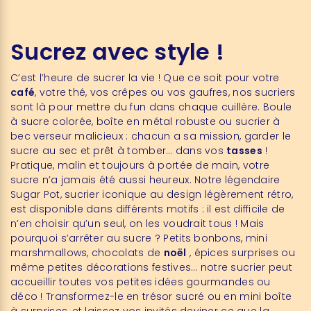
Sucrez avec style !
C’est l’heure de sucrer la vie ! Que ce soit pour votre
café
, votre thé, vos crêpes ou vos gaufres, nos sucriers
sont là pour mettre du fun dans chaque cuillère. Boule
à sucre colorée, boîte en métal robuste ou sucrier à
bec verseur malicieux : chacun a sa mission, garder le
sucre au sec et prêt à tomber… dans vos
tasses
!
Pratique, malin et toujours à portée de main, votre
sucre n’a jamais été aussi heureux. Notre légendaire
Sugar Pot, sucrier iconique au design légèrement rétro,
est disponible dans différents motifs : il est difficile de
n’en choisir qu’un seul, on les voudrait tous ! Mais
pourquoi s’arrêter au sucre ? Petits bonbons, mini
marshmallows, chocolats de
noël
, épices surprises ou
même petites décorations festives… notre sucrier peut
accueillir toutes vos petites idées gourmandes ou
déco ! Transformez-le en trésor sucré ou en mini boîte
à surprises, et laissez vos invités deviner ce que la