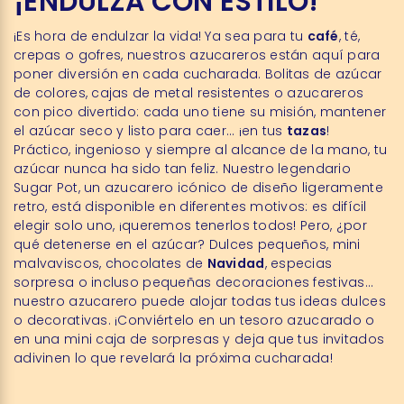
¡ENDULZA CON ESTILO!
¡Es hora de endulzar la vida! Ya sea para tu
café
, té,
crepas o gofres, nuestros azucareros están aquí para
poner diversión en cada cucharada. Bolitas de azúcar
de colores, cajas de metal resistentes o azucareros
con pico divertido: cada uno tiene su misión, mantener
el azúcar seco y listo para caer… ¡en tus
tazas
!
Práctico, ingenioso y siempre al alcance de la mano, tu
azúcar nunca ha sido tan feliz. Nuestro legendario
Sugar Pot, un azucarero icónico de diseño ligeramente
retro, está disponible en diferentes motivos: es difícil
elegir solo uno, ¡queremos tenerlos todos! Pero, ¿por
qué detenerse en el azúcar? Dulces pequeños, mini
malvaviscos, chocolates de
Navidad
, especias
sorpresa o incluso pequeñas decoraciones festivas…
nuestro azucarero puede alojar todas tus ideas dulces
o decorativas. ¡Conviértelo en un tesoro azucarado o
en una mini caja de sorpresas y deja que tus invitados
adivinen lo que revelará la próxima cucharada!