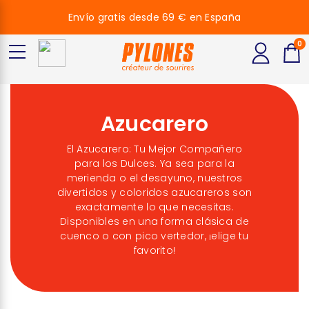
Envío gratis desde 69 € en España
0
Azucarero
El Azucarero: Tu Mejor Compañero
para los Dulces. Ya sea para la
merienda o el desayuno, nuestros
divertidos y coloridos azucareros son
exactamente lo que necesitas.
Disponibles en una forma clásica de
cuenco o con pico vertedor, ¡elige tu
favorito!