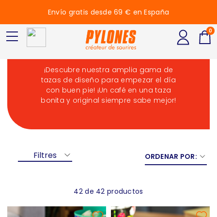
Envío gratis desde 69 € en España
0
Taza de café
¡Descubre nuestra amplia gama de
tazas de diseño para empezar el día
con buen pie! ¡Un café en una taza
bonita y original siempre sabe mejor!
Filtres
ORDENAR POR:
42 de 42 productos