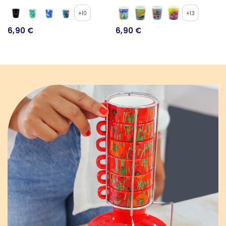
+10
+13
6,90 €
6,90 €