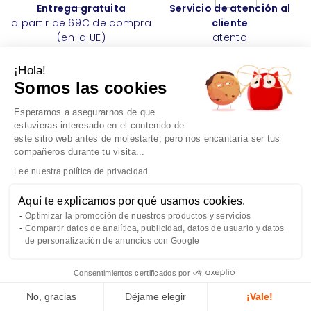
Entrega gratuita
Servicio de atención al
a partir de 69€ de compra
cliente
(en la UE)
atento
¡Hola!
Somos las cookies
Papel de regalo
Click & Collect
Esperamos a asegurarnos de que
opcional
Retirada en 1 hora
estuvieras interesado en el contenido de
este sitio web antes de molestarte, pero nos encantaría ser tus
compañeros durante tu visita...
Lee nuestra política de privacidad
Síguenos en
Aquí te explicamos por qué usamos cookies.
Optimizar la promoción de nuestros productos y servicios
Compartir datos de analítica, publicidad, datos de usuario y datos
de personalización de anuncios con Google
¡Suscríbase a nuestra newsletter para recibir las últimas
Consentimientos certificados por
tendencias de color y nuestras increíbles promociones!
No, gracias
Déjame elegir
¡Vale!