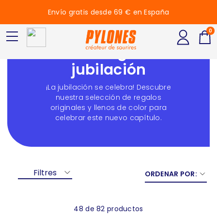
Envío gratis desde 69 € en España
0
Idea de regalo de
jubilación
¡La jubilación se celebra! Descubre
nuestra selección de regalos
originales y llenos de color para
celebrar este nuevo capítulo.
Filtres
ORDENAR POR:
48 de 82 productos