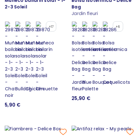
Muñeco bailarín solar - 1-
Bolsa isotérmica - Delice
2-3 Soleil
Bag
Jardin fleuri
+17
+6
25,90 €
5,90 €