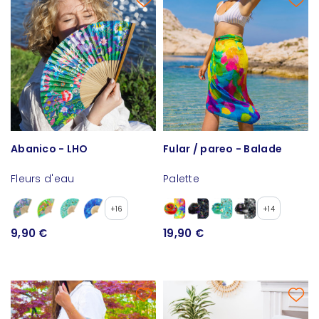
Abanico - LHO
Fular / pareo - Balade
Fleurs d'eau
Palette
+16
+14
9,90 €
19,90 €