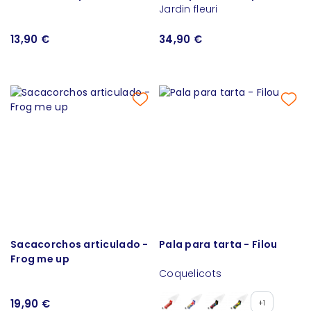
fleurs
Jardin fleuri
13,90 €
34,90 €
Sacacorchos articulado -
Pala para tarta - Filou
Frog me up
Coquelicots
19,90 €
+1