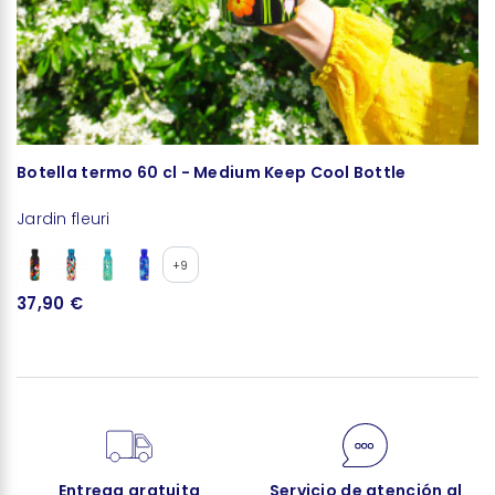
Botella termo 60 cl - Medium Keep Cool Bottle
J
Jardin fleuri
Ja
+9
37,90 €
1
Entrega gratuita
Servicio de atención al