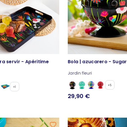
a servir - Apéritime
Bola | azucarero - Sugar
Jardin fleuri
+5
+1
29,90 €