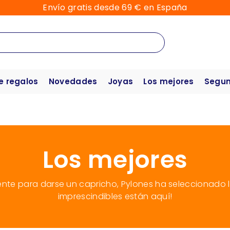
Envío gratis desde 69 € en España
e regalos
Novedades
Joyas
Los mejores
Segun
Los mejores
nte para darse un capricho, Pylones ha seleccionado lo
imprescindibles están aquí!