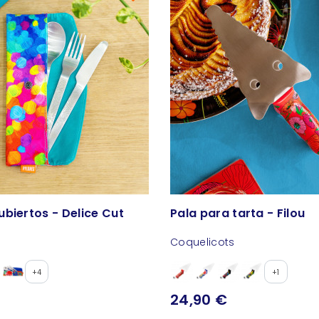
biertos - Delice Cut
Pala para tarta - Filou
Coquelicots
+4
+1
24,90 €