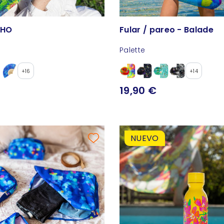
LHO
Fular / pareo - Balade
Palette
+16
+14
19,90 €
NUEVO