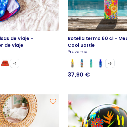
lsas de viaje -
Botella termo 60 cl - M
r de viaje
Cool Bottle
Provence
+7
+9
37,90 €