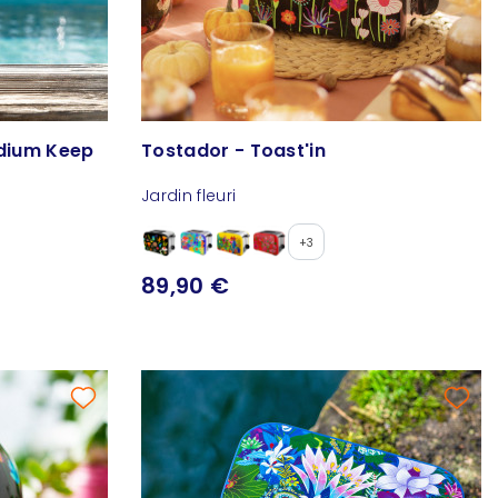
edium Keep
Tostador - Toast'in
Jardin fleuri
+3
89,90 €