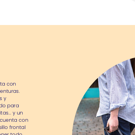
eta con
enturas.
s y
ado para
itas… y un
 cuenta con
llo frontal
ener todo