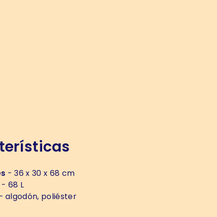
erísticas
es
- 36 x 30 x 68 cm
- 68 L
- algodón, poliéster