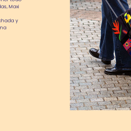
das, Maxi
lchada y
una