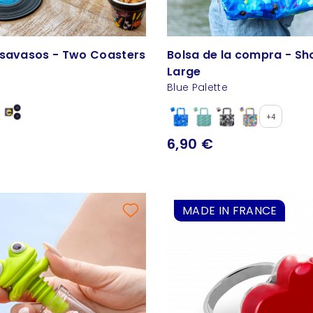
Set de 2 posavasos - Two Coasters
Bolsa de la compra - Sh
Large
Blue Palette
+4
6,90 €
MADE IN FRANCE