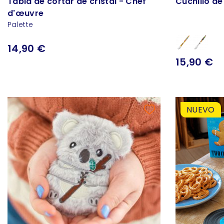
Tabla de cortar de cristal - Chef
Cuchillo d
d'œuvre
Palette
14,90 €
15,90 €
NUEVO