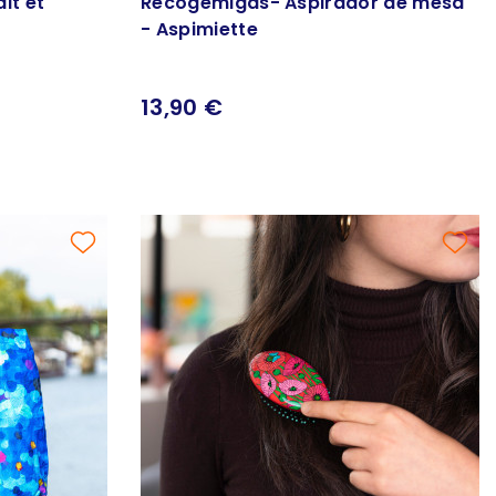
lt et
Recogemigas- Aspirador de mesa
- Aspimiette
13,90 €