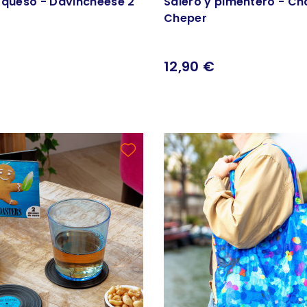
e queso - Davincheese 2
Salero y pimentero - Cha
Cheper
12,90 €