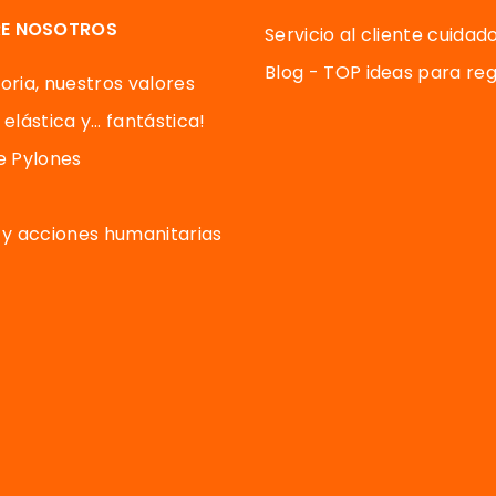
E NOSOTROS
Servicio al cliente cuidad
Blog - TOP ideas para reg
oria, nuestros valores
 elástica y… fantástica!
de Pylones
y acciones humanitarias
us Opciones
s ajustes de privacidad, garantizando el cumplimiento de las