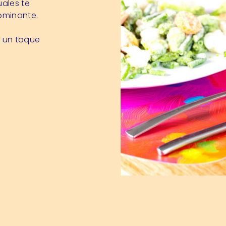
uales te
dominante.
y un toque