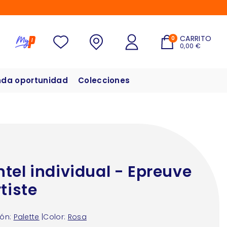
CARRITO
0
0,00 €
da oportunidad
Colecciones
tel individual - Epreuve
rtiste
ón:
Palette
|
Color:
Rosa