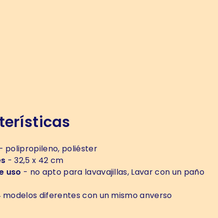
erísticas
- polipropileno, poliéster
es
- 32,5 x 42 cm
e uso
- no apto para lavavajillas, Lavar con un paño
 modelos diferentes con un mismo anverso