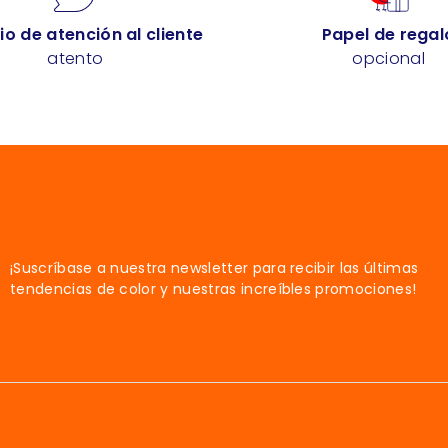
io de atención al cliente
Papel de regal
atento
opcional
¡Suscríbase a nuestra newsletter para recibir las últimas
tendencias de color y nuestras increíbles promociones!