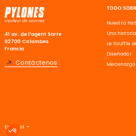
TODO SOBR
Nuestra hist
Una historia
41 av. de l’agent Sarre
92700 Colombes
Le Souffle 
Francia
Diseñador
Contáctenos
Mecenazgo 
Axeptio consent
Plataforma de Gestión de Consentimiento: Personaliza t
Español
Nuestra plataforma te permite personalizar y gestionar tu