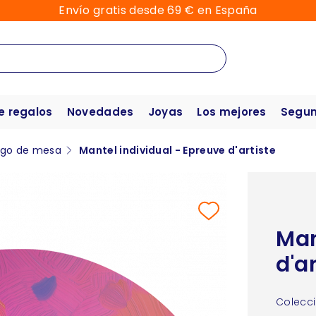
Envío gratis desde 69 € en España
e regalos
Novedades
Joyas
Los mejores
Segun
go de mesa
Mantel individual - Epreuve d'artiste
Man
d'a
Colecci