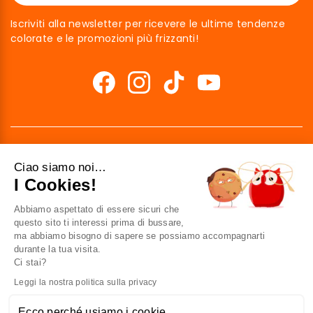
Iscriviti alla newsletter per ricevere le ultime tendenze
colorate e le promozioni più frizzanti!
Ciao siamo noi…
I Cookies!
Abbiamo aspettato di essere sicuri che
41 av. de l’agent Sarre
questo sito ti interessi prima di bussare,
92700 Colombes
ma abbiamo bisogno di sapere se possiamo accompagnarti
France
durante la tua visita.
Ci stai?
Contattaci
Leggi la nostra politica sulla privacy
Ecco perché usiamo i cookie.