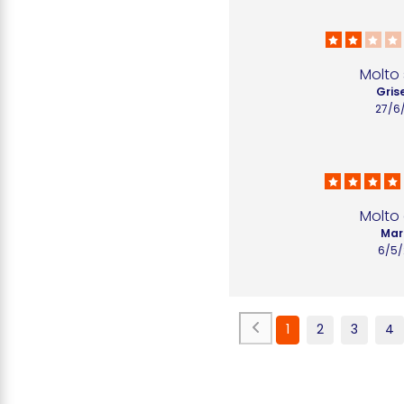
Molto s
Grise
27/6
Molto 
Mari
6/5/
1
2
3
4