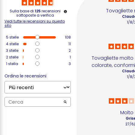
Tovagliette 
Sulla base di
125
recensioni
sottoposte a verifica
Claude
Vedi tutte le recensioni su questo
1/8/
sito
5
stelle
108
4
stelle
11
3
stelle
2
2
stelle
1
Tovagliette molto 
1
stella
3
colorate, conformi
Claude
Ordina le recensioni
1/8/
Molto s
Grise
27/6