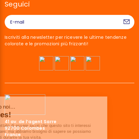
Seguici
Iscriviti alla newsletter per ricevere le ultime tendenze
colorate e le promozioni più frizzanti!
Ciao siamo noi…
I Cookies!
41 av. de l’agent Sarre
Abbiamo aspettato di essere sicuri che questo sito ti interessi
92700 Colombes
prima di bussare, ma abbiamo bisogno di sapere se possiamo
France
accompagnarti durante la tua visita.