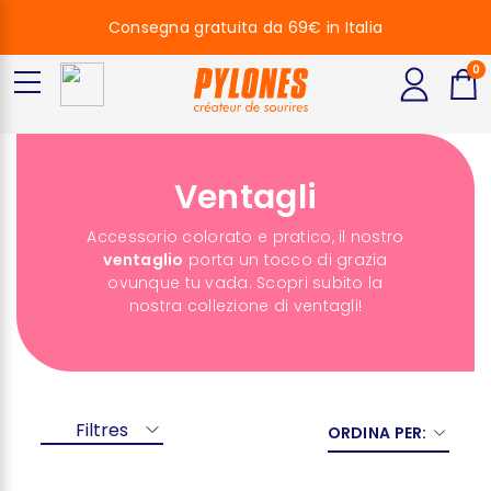
Consegna gratuita da 69€ in Italia
0
Ventagli
Accessorio colorato e pratico, il nostro
ventaglio
porta un tocco di grazia
ovunque tu vada. Scopri subito la
nostra collezione di ventagli!
Filtres
ORDINA PER: