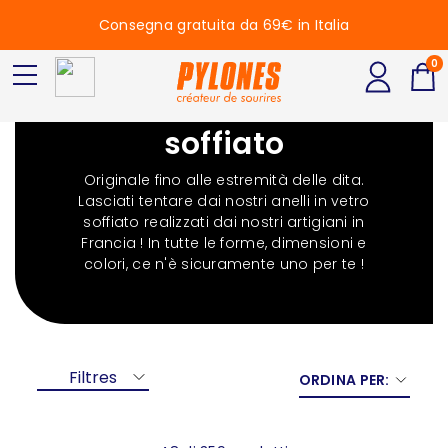
Consegna gratuita da 69€ in Italia
0
Anelli in vetro
soffiato
Originale fino alle estremità delle dita.
Lasciati tentare dai nostri anelli in vetro
soffiato realizzati dai nostri artigiani in
Francia ! In tutte le forme, dimensioni e
colori, ce n'è sicuramente uno per te !
Filtres
ORDINA PER: