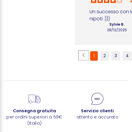
Un successo con le
nipoti :)))
Sylvie B.
28/12/2025
1
2
3
4
Consegna gratuita
Servizio clienti
per ordini superiori a 59€
attento e accurato
(Italia)