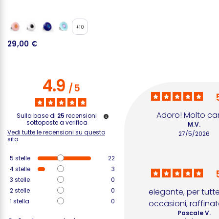
+10
29,00 €
2
4.9
/
5
Adoro! Molto ca
Sulla base di
25
recensioni
sottoposte a verifica
M.V.
Vedi tutte le recensioni su questo
27/5/2026
sito
5
stelle
22
4
stelle
3
3
stelle
0
2
stelle
0
elegante, per tutte 
1
stella
0
occasioni, raffina
Pascale V.