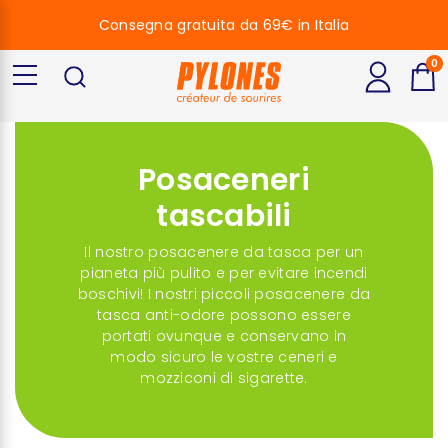
Consegna gratuita da 69€ in Italia
0
Posaceneri
tascabili
Il nostro posacenere da tasca per un
pianeta più pulito e per evitare incendi
boschivi! I nostri piccoli posacenere da
tasca anti-odore possono essere
portati ovunque e conservano in
modo sicuro le vostre ceneri e
mozziconi di sigarette.