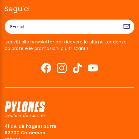
Seguici
Iscriviti alla newsletter per ricevere le ultime tendenze
colorate e le promozioni più frizzanti!
Ciao siamo noi…
I Cookies!
41 av. de l’agent Sarre
Abbiamo aspettato di essere sicuri che questo sito ti interessi
92700 Colombes
prima di bussare, ma abbiamo bisogno di sapere se possiamo