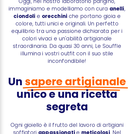
Oggi, nel nostro laboratorio parigino,
immaginiamo e modelliamo con cura
anelli
,
ciondoli
e
orecchini
che portano gioia e
colore, tutti unici e originali. Un perfetto
equilibrio tra una passione dichiarata per i
colori vivaci e un'abilità artigianale
straordinaria. Da quasi 30 anni, Le Souffle
illumina i vostri outfit con il suo stile
inconfondibile!
Un
sapere artigianale
unico e una ricetta
segreta
Ogni gioiello è il frutto del lavoro di artigiani
soffiatori
appassionati
e
meticolosi
. Nel