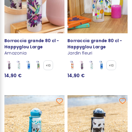
Borraccia grande 80 cl -
Borraccia grande 80 cl -
Happyglou Large
Happyglou Large
Amazonia
Jardin fleuri
+10
+10
14,90 €
14,90 €