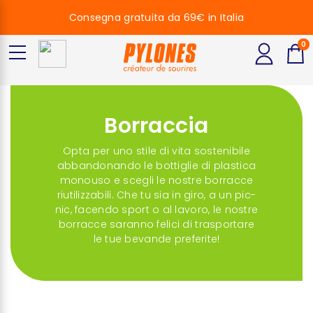
Consegna gratuita da 69€ in Italia
0
Borraccia
Opta per uno stile di vita sostenibile
abbandonando le bottiglie di plastica
monouso e scegli le nostre borracce
riutilizzabili. Che tu sia in giro, a un pic-
nic, facendo sport o al lavoro, le nostre
borracce saranno felici di trasportare
le tue bevande preferite!