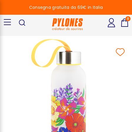
Consegna gratuita da 69€ in Italia
0