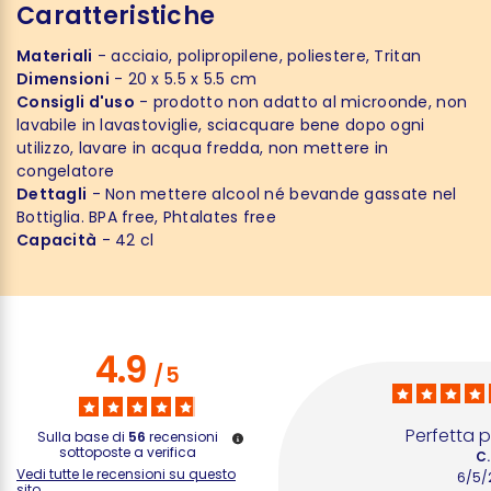
Caratteristiche
Materiali
- acciaio, polipropilene, poliestere, Tritan
Dimensioni
- 20 x 5.5 x 5.5 cm
Consigli d'uso
- prodotto non adatto al microonde, non
lavabile in lavastoviglie, sciacquare bene dopo ogni
utilizzo, lavare in acqua fredda, non mettere in
congelatore
Dettagli
- Non mettere alcool né bevande gassate nel
Bottiglia. BPA free, Phtalates free
Capacità
- 42 cl
4.9
/
5
Perfetta p
Sulla base di
56
recensioni
sottoposte a verifica
C.
Vedi tutte le recensioni su questo
6/5/
sito