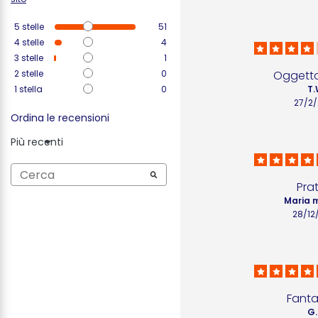
5
stelle
51
4
stelle
4
3
stelle
1
2
stelle
0
Oggetto
1
stella
0
T.
27/2
Ordina le recensioni
Più recenti
Pra
Maria m
28/12
Fanta
G.