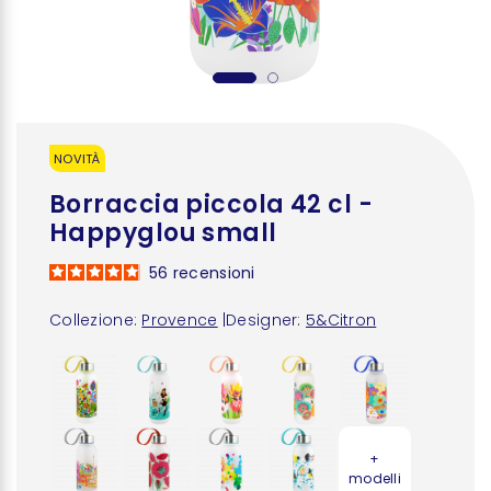
NOVITÀ
Borraccia piccola 42 cl -
Happyglou small
56
recensioni
Collezione:
Provence
|
Designer:
5&Citron
+
modelli