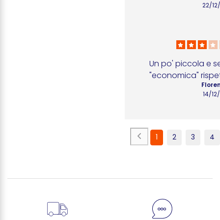
22/12
Un po' piccola e s
"economica" rispe
Flore
14/12
1
2
3
4