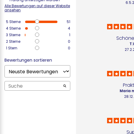
6.5.
Alle Bewertungen auf dieser Website
ansehen
5
Sterne
51
4
Sterne
4
3
Sterne
1
Schöner
2
Sterne
0
T.
1
Stern
0
27.2
Bewertungen sortieren
Prak
Maria m
28.12
Su