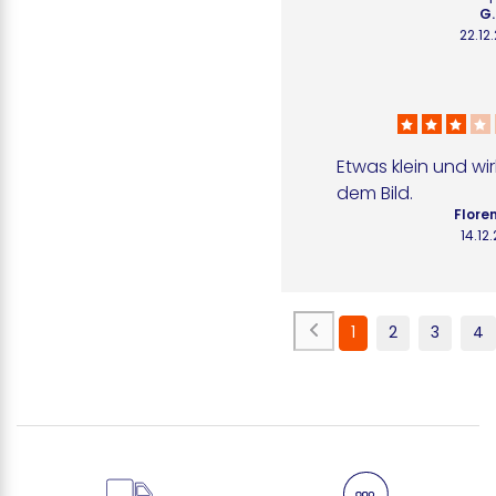
G.
22.12
Etwas klein und wirkt
dem Bild.
Flore
14.12
1
2
3
4