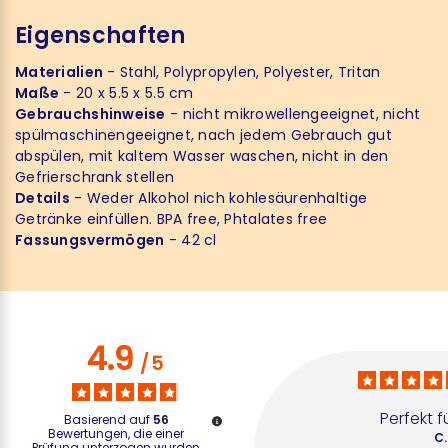
Eigenschaften
Materialien
- Stahl, Polypropylen, Polyester, Tritan
Maße
- 20 x 5.5 x 5.5 cm
Gebrauchshinweise
- nicht mikrowellengeeignet, nicht
spülmaschinengeeignet, nach jedem Gebrauch gut
abspülen, mit kaltem Wasser waschen, nicht in den
Gefrierschrank stellen
Details
- Weder Alkohol nich kohlesäurenhaltige
Getränke einfüllen. BPA free, Phtalates free
Fassungsvermögen
- 42 cl
4.9
/
5
Perfekt f
Basierend auf
56
Bewertungen, die einer
C.
Prüfung unterzogen wurden