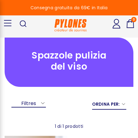
Consegna gratuita da 69€ in Italia
0
Spazzole pulizia
del viso
Filtres
ORDINA PER:
1 di 1 prodotti